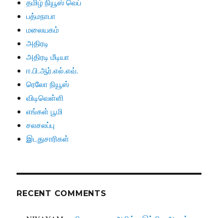
தமிழ் நியூஸ் வெப்
பத்மநாபா
மலையகம்
அதிரடி
அதிரடி மீடியா
ஈ.பி.ஆர்.எல்.எவ்.
ரெலோ நியூஸ்
விடிவெள்ளி
எங்கள் பூமி
சலசலப்பு
இடதுசாரிகள்
RECENT COMMENTS