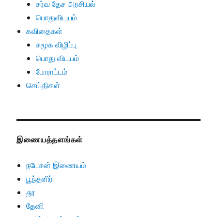
சர்வ தேச அரசியல்
பொதுவிடயம்
கவிதைகள்
சமூக விழிப்பு
பொது விடயம்
போராட்டம்
செய்திகள்
இணையத்தளங்கள்
நடேசன் இணையம்
பூந்தளிர்
தூ
தேனி