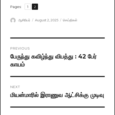
,
Pages:
Page
1
Page
2
Author
ஆசிரியர்
Posted
August 2, 2025
Categories
செய்திகள்
on
Post
PREVIOUS
navigation
பேருந்து கவிழ்ந்து விபத்து : 42 பேர்
Previous
காயம்
post:
NEXT
மியன்மாரில் இராணுவ ஆட்சிக்கு முடிவு
Next
post: