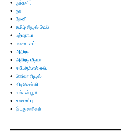
பூந்தளிர்
தூ
தேனி
தமிழ் நியூஸ் வெப்
பத்மநாபா
மலையகம்
அதிரடி
அதிரடி மீடியா
ஈ.பி.ஆர்.எல்.எவ்.
ரெலோ நியூஸ்
விடிவெள்ளி
எங்கள் பூமி
சலசலப்பு
இடதுசாரிகள்