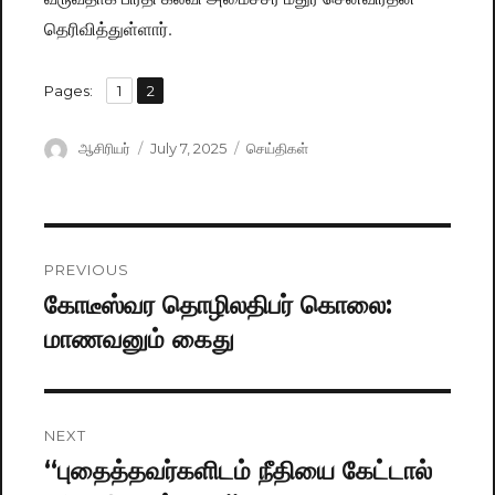
தெரிவித்துள்ளார்.
,
Pages:
Page
1
Page
2
Author
ஆசிரியர்
Posted
July 7, 2025
Categories
செய்திகள்
on
Post
PREVIOUS
navigation
கோடீஸ்வர தொழிலதிபர் கொலை:
Previous
மாணவனும் கைது
post:
NEXT
“புதைத்தவர்களிடம் நீதியை கேட்டால்
Next