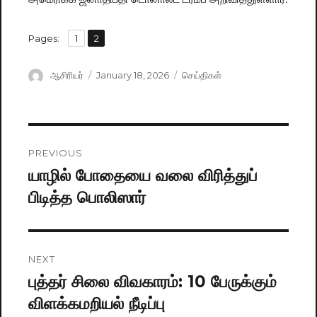
,
Pages:
Page
1
Page
2
Author
ஆசிரியர்
Posted
January 18, 2026
Categories
செய்திகள்
on
Post
PREVIOUS
navigation
யாழில் போதையை வலை விரித்துப்
Previous
பிடித்த பொலிஸார்
post:
NEXT
புத்தர் சிலை விவகாரம்: 10 பேருக்கும்
Next
விளக்கமறியல் நீடிப்பு
post: