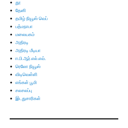
தூ
தேனி
தமிழ் நியூஸ் வெப்
பத்மநாபா
மலையகம்
அதிரடி
அதிரடி மீடியா
ஈ.பி.ஆர்.எல்.எவ்.
ரெலோ நியூஸ்
விடிவெள்ளி
எங்கள் பூமி
சலசலப்பு
இடதுசாரிகள்