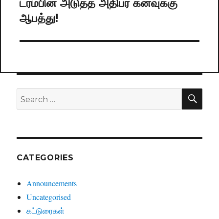
ட்ரம்பின் அடுத்த அதிபர் கனவுக்கு
Next
ஆபத்து!
post:
SE
Search
for:
CATEGORIES
Announcements
Uncategorised
கட்டுரைகள்