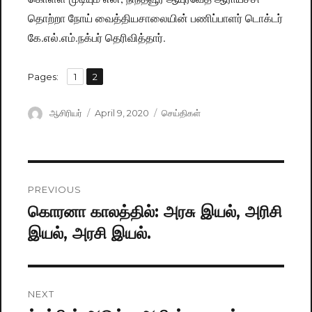
தொற்றா நோய் வைத்தியசாலையின் பணிப்பாளர் டொக்டர்
கே.எல்.எம்.நக்பர் தெரிவித்தார்.
,
Pages:
Page
1
Page
2
Author
ஆசிரியர்
Posted
April 9, 2020
Categories
செய்திகள்
on
Post
PREVIOUS
navigation
கொரனா காலத்தில்: அரசு இயல், அரிசி
Previous
இயல், அரசி இயல்.
post:
NEXT