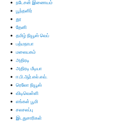
நடேசன் இணையம்
பூந்தளிர்
தூ
தேனி
தமிழ் நியூஸ் வெப்
பத்மநாபா
மலையகம்
அதிரடி
அதிரடி மீடியா
ஈ.பி.ஆர்.எல்.எவ்.
ரெலோ நியூஸ்
விடிவெள்ளி
எங்கள் பூமி
சலசலப்பு
இடதுசாரிகள்