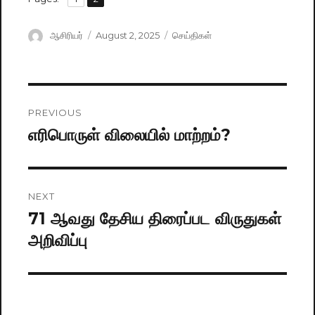
Author
ஆசிரியர்
Posted
August 2, 2025
Categories
செய்திகள்
on
Post
PREVIOUS
navigation
எரிபொருள் விலையில் மாற்றம்?
Previous
post:
NEXT
71 ஆவது தேசிய திரைப்பட விருதுகள்
Next
அறிவிப்பு
post: