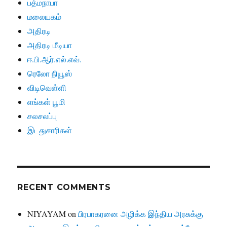
பத்மநாபா
மலையகம்
அதிரடி
அதிரடி மீடியா
ஈ.பி.ஆர்.எல்.எவ்.
ரெலோ நியூஸ்
விடிவெள்ளி
எங்கள் பூமி
சலசலப்பு
இடதுசாரிகள்
RECENT COMMENTS
NIYAYAM
on
பிரபாகரனை அழிக்க இந்திய அரசுக்கு