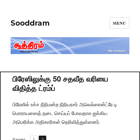
Sooddram
MENU
பிரேஸிலுக்கு 50 சதவீத வரியை
விதித்த ட்ரம்ப்
பிரேஸில் உச்ச நீதிமன்ற நீதியரசர் அலெக்ஸான்ட்ரே டி
மொராயஸைத் தடை செய்யப் போவதாக ஐக்கிய
அமெரிக்க அதிகாரிகள் தெரிவித்துள்ளனர்.
,
Pages:
Page
1
Page
2