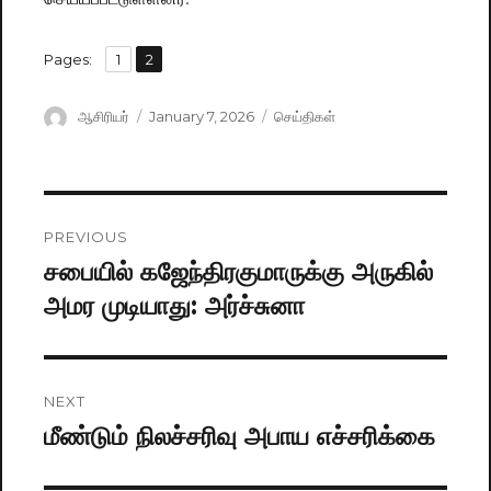
,
Pages:
Page
1
Page
2
Author
ஆசிரியர்
Posted
January 7, 2026
Categories
செய்திகள்
on
Post
PREVIOUS
navigation
சபையில் கஜேந்திரகுமாருக்கு அருகில்
Previous
அமர முடியாது: அர்ச்சுனா
post:
NEXT
மீண்டும் நிலச்சரிவு அபாய எச்சரிக்கை
Next
post: