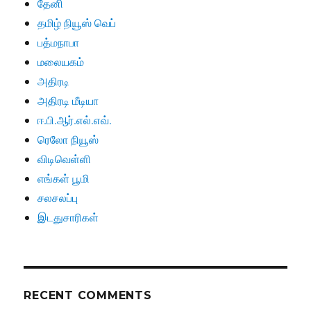
தேனி
தமிழ் நியூஸ் வெப்
பத்மநாபா
மலையகம்
அதிரடி
அதிரடி மீடியா
ஈ.பி.ஆர்.எல்.எவ்.
ரெலோ நியூஸ்
விடிவெள்ளி
எங்கள் பூமி
சலசலப்பு
இடதுசாரிகள்
RECENT COMMENTS