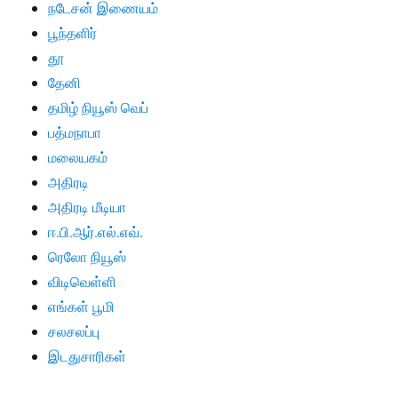
நடேசன் இணையம்
பூந்தளிர்
தூ
தேனி
தமிழ் நியூஸ் வெப்
பத்மநாபா
மலையகம்
அதிரடி
அதிரடி மீடியா
ஈ.பி.ஆர்.எல்.எவ்.
ரெலோ நியூஸ்
விடிவெள்ளி
எங்கள் பூமி
சலசலப்பு
இடதுசாரிகள்