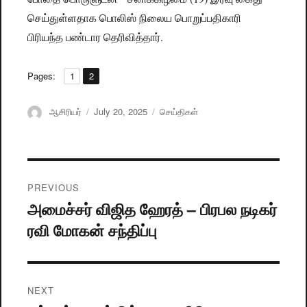
செய்துள்ளதாக பொலிஸ் நிலைய பொறுப்பதிகாரி
பிரியந்த பண்டார தெரிவித்தார்.
,
Pages:
Page
1
Page
2
Author
ஆசிரியர்
Posted
July 20, 2025
Categories
செய்திகள்
on
Post
PREVIOUS
navigation
அமைச்சர் விஜித ஹேரத் – பிரபல நடிகர்
Previous
ரவி மோகன் சந்திப்பு
post:
NEXT