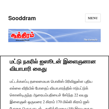
Sooddram
MENU
மட்டு நகரில் ஐஸூடன் இளைஞனான
வியாபாரி கைது
மட்டக்களப்பு தலைமையக பொலிஸ் பிரிவிலுள்ள புதிய
எல்லை வீதியில் போதைப் வியாபாரத்தில் ஈடுபட்டுக்
கொண்டிருந்த ஆரையம்பதியைச் சேர்ந்த 22 வயது
இளைஞன் ஒருவரை 2 கிராம் 170 மில்லி கிராம் ஐஸ்
போதை பொருளுடன் சனிக்கிழமை (19) இரவு கைது