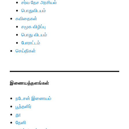
சர்வ தேச அரசியல்
பொதுவிடயம்
கவிதைகள்
சமூக விழிப்பு
பொது விடயம்
போராட்டம்
செய்திகள்
இணையத்தளங்கள்
நடேசன் இணையம்
பூந்தளிர்
தூ
தேனி