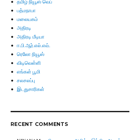
தமிழ் நியூஸ் வெப்
பத்மநாபா
மலையகம்
அதிரடி
அதிரடி மீடியா
ஈ.பி.ஆர்.எல்.எவ்.
ரெலோ நியூஸ்
விடிவெள்ளி
எங்கள் பூமி
சலசலப்பு
இடதுசாரிகள்
RECENT COMMENTS