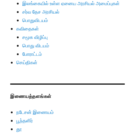
இலங்கையில் உள்ள ஏனைய அரசியல் அமைப்புகள்
சர்வ தேச அரசியல்
பொதுவிடயம்
கவிதைகள்
சமூக விழிப்பு
பொது விடயம்
போராட்டம்
செய்திகள்
இணையத்தளங்கள்
நடேசன் இணையம்
பூந்தளிர்
தூ