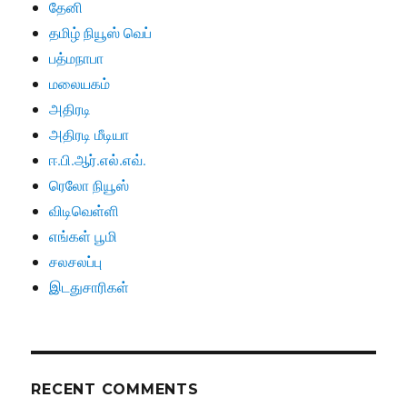
தேனி
தமிழ் நியூஸ் வெப்
பத்மநாபா
மலையகம்
அதிரடி
அதிரடி மீடியா
ஈ.பி.ஆர்.எல்.எவ்.
ரெலோ நியூஸ்
விடிவெள்ளி
எங்கள் பூமி
சலசலப்பு
இடதுசாரிகள்
RECENT COMMENTS