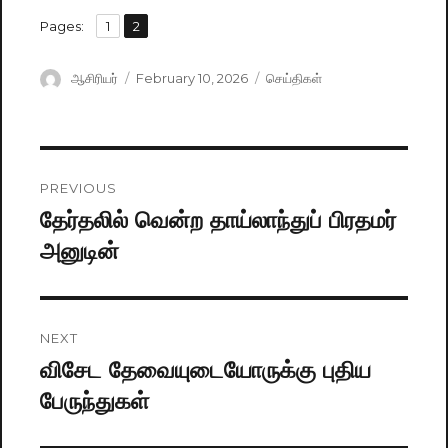
,
Pages:
Page
1
Page
2
Author
ஆசிரியர்
Posted
February 10, 2026
Categories
செய்திகள்
on
Post
PREVIOUS
navigation
தேர்தலில் வென்ற தாய்லாந்துப் பிரதமர்
Previous
அனுடின்
post:
NEXT
விசேட தேவையுடையோருக்கு புதிய
Next
பேருந்துகள்
post: