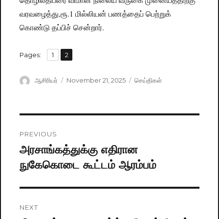
வரவழைத்து,ரூ.1 மில்லியன் பணத்தைப் பெற்றுக்
கொண்டு தப்பிச் சென்றார்.
,
Pages:
Page
1
Page
2
Author
ஆசிரியர்
Posted
November 21, 2025
Categories
செய்திகள்
on
Post
PREVIOUS
navigation
அரசாங்கத்துக்கு எதிரான
Previous
நுகேகொடை கூட்டம் ஆரம்பம்
post:
NEXT