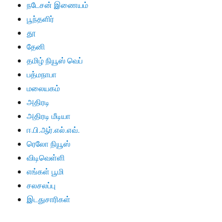
நடேசன் இணையம்
பூந்தளிர்
தூ
தேனி
தமிழ் நியூஸ் வெப்
பத்மநாபா
மலையகம்
அதிரடி
அதிரடி மீடியா
ஈ.பி.ஆர்.எல்.எவ்.
ரெலோ நியூஸ்
விடிவெள்ளி
எங்கள் பூமி
சலசலப்பு
இடதுசாரிகள்