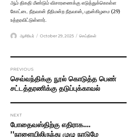
ஆம் திகதி மீண்டும் விசாரணைக்கு எடுத்துக்கொள்ள
கோட்டை நீதவான் நீதிமன்ற நீதவான், புதன்கிழமை (29)
உத்தரவிட்டுள்ளார்.
Author
ஆசிரியர்
Posted
October 29, 2025
Categories
செய்திகள்
on
Post
PREVIOUS
navigation
செவ்வந்திக்கு நூல் கொடுத்த பெண்
Previous
சட்டத்தரணிக்கு தடுப்புக்காவல்
post:
NEXT
போதைவஸ்திற்கு எதிராக….
Next
’’நாளையிலிருந்து முழு நாடுமே
post: