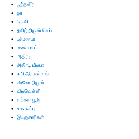
பூந்தளிர்
தூ
தேனி
தமிழ் நியூஸ் வெப்
பத்மநாபா
மலையகம்
அதிரடி
அதிரடி மீடியா
ஈ.பி.ஆர்.எல்.எவ்.
ரெலோ நியூஸ்
விடிவெள்ளி
எங்கள் பூமி
சலசலப்பு
இடதுசாரிகள்