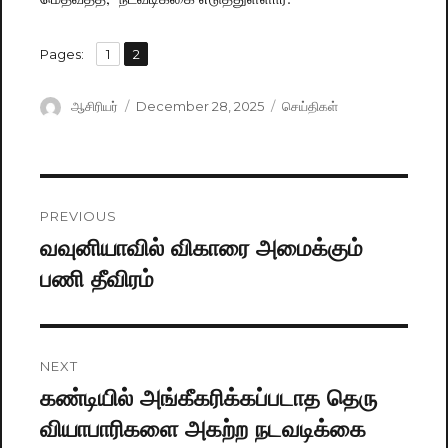
,
Pages:
Page
1
Page
2
Author
ஆசிரியர்
Posted
December 28, 2025
Categories
செய்திகள்
on
Post
PREVIOUS
navigation
வவுனியாவில் விகாரை அமைக்கும்
Previous
பணி தீவிரம்
post:
NEXT
கண்டியில் அங்கீகரிக்கப்படாத தெரு
Next
வியாபாரிகளை அகற்ற நடவடிக்கை
post: