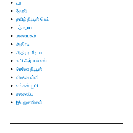
தூ
தேனி
தமிழ் நியூஸ் வெப்
பத்மநாபா
மலையகம்
அதிரடி
அதிரடி மீடியா
ஈ.பி.ஆர்.எல்.எவ்.
ரெலோ நியூஸ்
விடிவெள்ளி
எங்கள் பூமி
சலசலப்பு
இடதுசாரிகள்