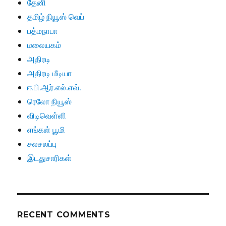
தேனி
தமிழ் நியூஸ் வெப்
பத்மநாபா
மலையகம்
அதிரடி
அதிரடி மீடியா
ஈ.பி.ஆர்.எல்.எவ்.
ரெலோ நியூஸ்
விடிவெள்ளி
எங்கள் பூமி
சலசலப்பு
இடதுசாரிகள்
RECENT COMMENTS