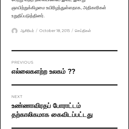
ஞாயிற்றுக்கிழமை உயிரிழந்துள்ளதாக, அதிகாரிகள்
உறுதிப்படுத்தினர்.
Author
ஆசிரியர்
Posted
October 18, 2015
Categories
செய்திகள்
on
Post
PREVIOUS
navigation
எல்லைகளற்ற உலகம் ??
Previous
post:
NEXT
உண்ணாவிரதப் போராட்டம்
Next
தற்காலிகமாக கைவிடப்பட்டது
post: