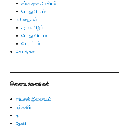
சர்வ தேச அரசியல்
பொதுவிடயம்
கவிதைகள்
சமூக விழிப்பு
பொது விடயம்
போராட்டம்
செய்திகள்
இணையத்தளங்கள்
நடேசன் இணையம்
பூந்தளிர்
தூ
தேனி