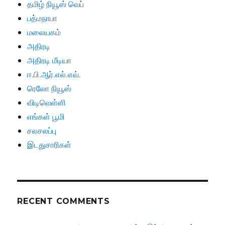
தமிழ் நியூஸ் வெப்
பத்மநாபா
மலையகம்
அதிரடி
அதிரடி மீடியா
ஈ.பி.ஆர்.எல்.எவ்.
ரெலோ நியூஸ்
விடிவெள்ளி
எங்கள் பூமி
சலசலப்பு
இடதுசாரிகள்
RECENT COMMENTS