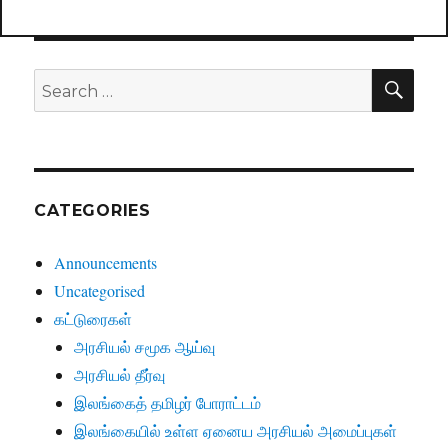
SE
Search
for:
CATEGORIES
Announcements
Uncategorised
கட்டுரைகள்
அரசியல் சமூக ஆய்வு
அரசியல் தீர்வு
இலங்கைத் தமிழர் போராட்டம்
இலங்கையில் உள்ள ஏனைய அரசியல் அமைப்புகள்