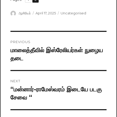
Author
ஆசிரியர்
Posted
April 17, 2025
Categories
Uncategorised
on
Post
PREVIOUS
navigation
மாலைத்தீவில் இஸ்ரேலியர்கள் நுழைய
Previous
தடை
post:
NEXT
“மன்னார்-ராமேஸ்வரம் இடையே படகு
Next
சேவை “
post: