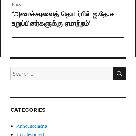
NEXT
‘அமைச்ச​ரவைத் தொடர்பில் ஐ.தே.க
Next
உறுப்பினர்களுக்கு ஏமாற்றம்’
post:
SE
Search
for:
CATEGORIES
Announcements
Uncategorised