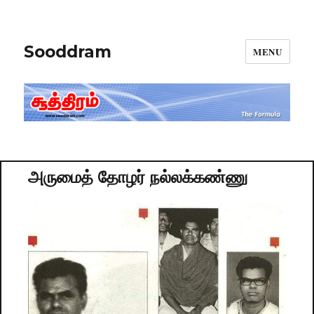
Sooddram
MENU
அருமைத் தோழர் நல்லக்கண்ணு