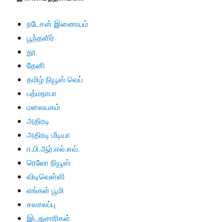
நடேசன் இணையம்
பூந்தளிர்
தூ
தேனி
தமிழ் நியூஸ் வெப்
பத்மநாபா
மலையகம்
அதிரடி
அதிரடி மீடியா
ஈ.பி.ஆர்.எல்.எவ்.
ரெலோ நியூஸ்
விடிவெள்ளி
எங்கள் பூமி
சலசலப்பு
இடதுசாரிகள்