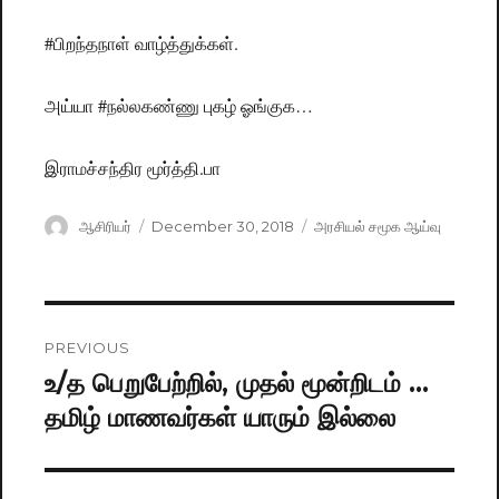
#பிறந்தநாள் வாழ்த்துக்கள்.
அய்யா #நல்லகண்ணு புகழ் ஓங்குக…
இராமச்சந்திர மூர்த்தி.பா
Author
ஆசிரியர்
Posted
December 30, 2018
Categories
அரசியல் சமூக ஆய்வு
on
Post
PREVIOUS
navigation
உ/த பெறுபேற்றில், முதல் மூன்றிடம் …
Previous
தமிழ் மாணவர்கள் யாரும் இல்லை
post: