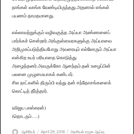
நாங்கள் வாங்க வேண்டியிருந்தது.அதனால் எங்கள்
பயணம் தாமதமானது.
எல்லாவற்றுக்கும் வழிவகுத்த அய்யா அண்ணனைப்
பார்க்கச் சென்றார்.அங்குள்ளவரகளுக்கு அய்யாவை
அறிமுகப்படுத்தியபோது அவரையும் எல்லோரும் அய்யா
என்கிற உயர் மரியாதை கொடுத்து
அழைத்தனர்.அவருக்கோ ஆனந்தம்.தன் உழைப்பின்
பலனை முழுமையாகக் கண்டார்.
சில நாட்களில் திரும்பி வந்து தன் சந்தோசங்களைக்
கொட்டித் தீர்த்தார்.
(விஜய பாஸ்கரன்)
(தொடரும்….)
Author
ஆசிரியர்
Posted
April 29, 2016
Categories
அரசியல் சமூக ஆய்வு