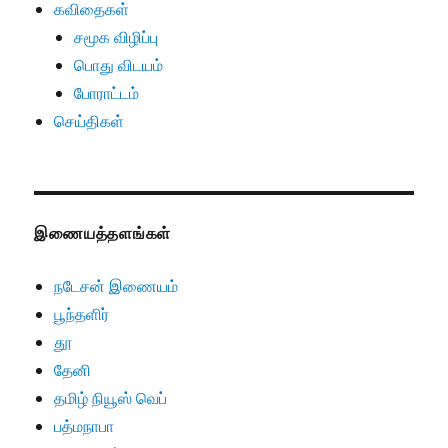
கவிதைகள்
சமூக விழிப்பு
பொது விடயம்
போராட்டம்
செய்திகள்
இணையத்தளங்கள்
நடேசன் இணையம்
பூந்தளிர்
தூ
தேனி
தமிழ் நியூஸ் வெப்
பத்மநாபா