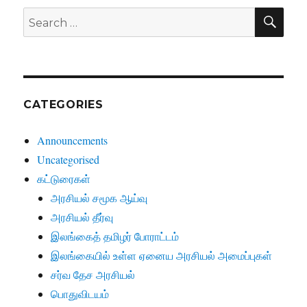
SE
Search
for:
CATEGORIES
Announcements
Uncategorised
கட்டுரைகள்
அரசியல் சமூக ஆய்வு
அரசியல் தீர்வு
இலங்கைத் தமிழர் போராட்டம்
இலங்கையில் உள்ள ஏனைய அரசியல் அமைப்புகள்
சர்வ தேச அரசியல்
பொதுவிடயம்