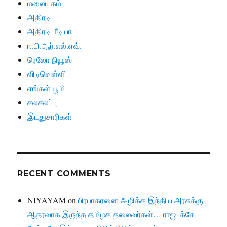
மலையகம்
அதிரடி
அதிரடி மீடியா
ஈ.பி.ஆர்.எல்.எவ்.
ரெலோ நியூஸ்
விடிவெள்ளி
எங்கள் பூமி
சலசலப்பு
இடதுசாரிகள்
RECENT COMMENTS
NIYAYAM
on
பிரபாகரனை அழிக்க இந்திய அரசுக்கு
ஆதரவாக இருந்த தமிழக தலைவர்கள்… ராஜபக்சே