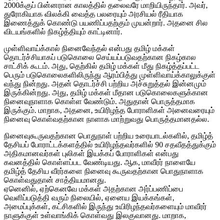
2000க்குப் பின்னரான காலத்தில் தலைவரே மாறியிருந்தார். அவர்,
துரோகியாக விலக்கி வைத்த பலரையும் அரசியல் ரீதியாக
இணைத்துக் கொண்டு பயணிப்பதற்கும் முயன்றார். அதனை சில
விடயங்களில் நிகழ்த்தியும் காட்டினார்.
முள்ளிவாய்க்கால் நினைவேந்தல் என்பது தமிழ் மக்கள்
தொடர்ச்சியாகப் படுகொலை செய்யப்படுவதற்கான நிகழ்கால
சாட்சிக் கூடம். அது, தெற்கில் தமிழ் மக்கள் மீது நிகழ்த்தப்பட்ட
பெரும் படுகொலைகளிலிருந்து ஆரம்பித்து முள்ளிவாய்க்காலுக்குள்
வந்து நின்றது. அதன் தொடர்ச்சி பற்றிய அச்சுறுத்தல் இன்னமும்
இருக்கின்றது. அது, தமிழ் மக்கள் மீதான படுகொலைகளுக்கான
நினைவுநாளாக கொள்ள வேண்டும். அதுதான் பொருத்தமாக
இருக்கும். மாறாக, அதனை, உயிரிழந்த போராளிகள் அனைவரையும்
நினைவு கொள்வதற்கான நாளாக மாற்றுவது பொருத்தமானதல்ல.
நினைவுகூருவதற்கான பொதுநாள் பற்றிய உரையாடல்களில், தமிழ்த்
தேசியப் போராட்டக்களத்தில் உயிரிழந்தவர்களில் 90 சதவீதத்துக்கும்
அதிகமானவர்கள் புலிகள் இயக்கப் போராளிகள் என்பது
கவனத்தில் கொள்ளப்பட வேண்டியது. ஆக, மாவீரர் நாளையே
தமிழ்த் தேசிய வீரர்களை நினைவு கூருவதற்கான பொதுநாளாக
கொள்வதுதான் சாத்தியமானது.
ஏனெனில், ஏற்கெனவே மக்கள் அதற்கான அர்ப்பணிப்பை
வெளிப்படுத்தி வரும் நிலையில், ஏனைய இயக்கங்கள்,
அமைப்புக்கள், கட்சிகளில் இருந்து உயிரிழந்தவர்களையும் மாவீரர்
நாளுக்குள் உள்வாங்கிக் கொள்வது இலகுவானது. மாறாக,