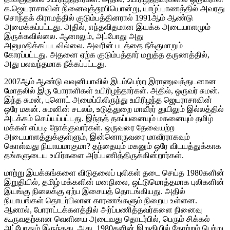
க.ஜெயராசாவின் நினைவுத்தூபியொன்று, யாழ்ப்பாணத்தில் அவரது
சொந்தக் கிராமத்தில் குடும்பத்தினரால் 1991ஆம் ஆண்டு
அமைக்கப்பட்டது. அதில், எந்தவிதமான இயக்க அடையாளமும்
இருக்கவில்லை. ஆனாலும், அப்போது அது
அனுமதிக்கப்படவில்லை. அவரின் படத்தை நீக்குமாறும்
கோரப்பட்டது. அதனை ஏற்க குடும்பத்தார் மறுத்த தருணத்தில்,
அது பலவந்தமாக நீக்கப்பட்டது.
2007ஆம் ஆண்டு வவுனியாவில் இடம்பெற்ற இராணுவத்துடனான
மோதலில் இரு போராளிகள் உயிரிழந்தார்கள். அதில், ஒருவர் சுமன்.
இந்த சுமன், புளொட் அமைப்பிலிருந்து உயிரிழந்த ஜெயராசாவின்
ஒரே மகன். சுமனின் சடலம், உடுத்துறை மாவீரர் துயிலும் இல்லத்தில்
அடக்கம் செய்யப்பட்டது. இந்தத் தகப்பனையும் மகனையும் தமிழ்
மக்கள் எப்படி நோக்குவார்கள். ஒருவரை தேவையற்ற
அடையாளத்துக்குள்ளும், இன்னொருவரை மாவீரராகவும்
கொள்வது நியாயமாகுமா? தந்தையும் மகனும் ஒரே விடயத்துக்காக
தங்களுடைய உயிர்களை அர்ப்பணித்திருக்கின்றார்கள்.
மாற்று இயக்கங்களை விடுதலைப் புலிகள் தடை செய்த 1980களின்
இறுதியில், தமிழ் மக்களின் மனநிலை, ஒட்டுமொத்தமாக புலிகளின்
இயங்கு நிலைக்கு ஏற்ப இசையத் தொடங்கியது. அதில்
நியாயங்கள் தொடர்பிலான காரணங்களும் நிறைய உள்ளன.
ஆனால், போராட்டக்களத்தில் அர்ப்பணித்தவர்களை நினைவு
கூருவதற்கான வெளியை அடைவது தொடர்பில், பெரும் சிக்கல்
அப்போதும் இருந்தது. அது, 1980களின் இறுதியில் தோற்றம் பெற்று