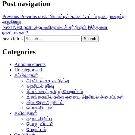
Post navigation
Previous
Previous post:
‘பிளாஸ்டிக் கூடை’ சட்டம் நடைமுறைக்கு
வருகிறது
Next
Next post:
ஜெயலலிதாவைச் சுற்றி ஏன் இத்தனை
ரகசியங்கள்?
Search for:
Search
Categories
Announcements
Uncategorised
கட்டுரைகள்
அரசியல் சமூக ஆய்வு
அரசியல் தீர்வு
இலங்கைத் தமிழர் போராட்டம்
இலங்கையில் உள்ள ஏனைய அரசியல் அமைப்புகள்
சர்வ தேச அரசியல்
பொதுவிடயம்
கவிதைகள்
சமூக விழிப்பு
பொது விடயம்
போராட்டம்
செய்திகள்