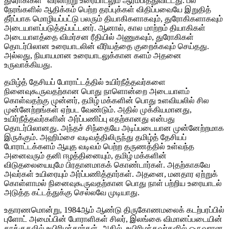
துரோகிகள்” வரலாற்று உரையாடலும் ஆரம்பித்துவிட்டது. பல
நேரங்களில் ஆதிக்கம் பெற்ற தரப்புக்கள் விதிப்பவையே இறுதித்
தீர்ப்பாக மொழியப்பட்டு பலரும் தியாகிகளாகவும், துரோகிகளாகவும்
அடையாளப்படுத்தப்பட்டனர். ஆனால், கால மாற்றம் தியாகிகள்
அடையாளத்தை விமர்சன ரீதியில் அணுகவும், துரோகிகள்
தொடர்பிலான உரையாடலின் வீரியத்தை குறைக்கவும் செய்தது.
அல்லது, நியாயமான உரையாடலுக்கான களம் அதனை
உருவாக்கியது.
தமிழ்த் தேசியப் போராட்டத்தில் உயிர்நீத்தவர்களை
நினைவுகூருவதற்கான பொது நாளொன்றை அடையாளம்
கொள்வதற்கு முன்னர், தமிழ் மக்களின் பொது உளவியலில் சில
முன்னேற்றங்கள் ஏற்பட வேண்டும். அதில் முக்கியமானது,
உயிர்நீத்தவர்களின் அர்ப்பணிப்பு எதற்கானது என்பது
தொடர்பிலானது. அந்தச் சிந்தையே அடிப்படையான முன்னேற்றமாக
இருக்கும். அஹிம்சை வடிவத்திலிருந்து தமிழ்த் தேசியப்
போராட்டக்களம் ஆயுத வடிவம் பெற்ற தருணத்தில் உள்வந்த
அனைவரும் தனி ஈழத்தினையும், தமிழ் மக்களின்
விடுதலையையுமே பிரதானமாகக் கொண்டார்கள். அதற்காகவே
அவர்கள் உயிரையும் அர்ப்பணித்தார்கள். அதனை, மனதார ஏற்றுக்
கொள்ளாமல் நினைவுகூருவதற்கான பொது நாள் பற்றிய உரையாடல்
அடுத்த கட்டத்துக்கு செல்லவே முடியாது.
உதாரணமொன்று, 1984ஆம் ஆண்டு திருகோணமலைக் கடற்பரப்பில்
புளோட் அமைப்பின் போராளிகள் சிலர், இலங்கை விமானப்படையின்
தாக்குதலில் உயிரிழந்தார்கள். அதில், உயிரிழந்தவர்களில் ஒருவரான