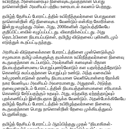
உயிர்நீத்த அனைவரையும் நினைவுகூருவதற்கான பொது
நாளொன்றின் அவசியம் பற்றிய உரையாடல் கவனம் பெற்றது.
தமிழ்த் தேசியப் போராட்டத்தில் உயிர்நீத்தவர்களை பொதுவான
நாளொன்றின் கீழ் நினைவுகூர வேண்டும் என்கிற கோரிக்கை
இன்று எழுந்தது அல்ல. அது, 2000களின் ஆரம்பத்திலேயே
குறிப்பிட்டளவில் எழுப்பப்பட்டது. விவாதிக்கப்பட்டது. அது
தொடர்பிலான நியாயப்படுகள், தமிழீழ விடுதலைப் புலிகளிடமும்
எடுத்துக் கூறப்பட்டிருந்தது.
அரசியல் விடுதலைக்கான போராட்டத்தினை முன்னெடுக்கும்
சமூகமாக தமிழ் மக்களுக்கு தமக்காக உயிர்நீத்தவர்களை நினைவு
கூருவதற்கான கடப்பாடும், அவர்களின் கனவுகள் மீதான
நியாயத்தன்மையை பொறுப்புணர்வோடும் கள யதார்த்தத்தோடும்
கொண்டு சுமப்பதற்கான பொறுப்பும் உண்டு. அந்த வகையில்
உள்முரண்பாடுகள் தாண்டி நியாயமான வெளியொன்றை நோக்கி
நகர வேண்டிய அவசியம் அவசரமானது. அதுதான், அடுத்த
தலைமுறையிடம் போராட்டத்தின் நியாயத்தன்மைகளை சரியாகக்
கொண்டு சேர்ப்பதற்கும் உதவும். அது, எந்தவித ஏற்றத்தாழ்வும்
புறக்கணிப்பும் இன்றியதாக இருக்க வேண்டும். அதன்போக்கிலேயே
தமிழ்த் தேசியப் போராட்டத்தில் உயிரிழந்தவர்களை நினைவு
கூருவதற்கான பொது நாளொன்றின் தேவை முக்கியத்துவம்
பெறுகின்றது.
தமிழ்த் தேசியப் போராட்டம் ஆரம்பித்தது முதல் “தியாகிகள்-