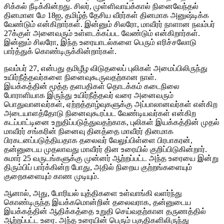
சிக்கல் நீடிக்கின்றது. சிலர், முள்ளிவாய்க்கால் நினைவேந்தல்
தினமான மே 18ஐ, தமிழ்த் தேசிய வீரர்கள் தினமாக அனுஷ்டிக்க
வேண்டும் என்கிறார்கள். இன்னும் சிலரோ, மாவீரர் நாளான நவம்பர்
27க்குள் அனைவரும் உள்ளடக்கப்பட வேண்டும் என்கிறார்கள்.
இன்னும் சிலரோ, இந்த உரையாடல்களை பெரும் எரிச்சலோடு
பார்த்துக் கொண்டிருக்கின்றார்கள்.
நவம்பர் 27, என்பது தமிழீழ விடுதலைப் புலிகள் அமைப்பிலிருந்து
உயிர்நீத்தவர்களை நினைவுகூருவதற்கான நாள்.
இயக்கத்தின் மூத்த தளபதிகள் தொடக்கம் கடைநிலை
போராளியாக இருந்து உயிர்நீத்தவர் வரை அனைவரும்
பொதுவானவர்கள், ஏற்றத்தாழ்வுகளுக்கு அப்பாலானவர்கள் என்கிற
அடையாளத்தோடு நினைவுகூரப்பட வேண்டியவர்கள் என்கிற
கடப்பாட்டினை உறுதிப்படுத்துவதற்காக, புலிகள் இயக்கத்தின் முதல்
மாவீரர் சங்கரின் நினைவு தினத்தை மாவீரர் தினமாக
பிரகடனப்படுத்தியதாக தலைவர் வேலுப்பிள்ளை பிரபாகரன்,
தன்னுடைய முதலாவது மாவீரர் தின உரையில் குறிப்பிடுகின்றார்.
சுமார் 25 வருடங்களுக்கு முன்னர் ஆற்றப்பட்ட அந்த உரையை இன்று
திரும்பிப் பார்க்கின்ற போது, அதில் நிறைய குற்றங்களையும்
குறைகளையும் காண முடியும்.
ஆனால், அது, போரியல் யுத்திகளை உள்வாங்கி வளர்ந்து
கொண்டிருந்த இயக்கமொன்றின் தலைவராக, தன்னுடைய
இயக்கத்தின் ஆதிக்கத்தை உறுதி செய்வதற்கான தருணத்தில்
ஆற்றப்பட்ட உரை. அந்த உரையின் பெரும் பகுதிகளிலிருந்து