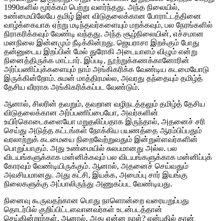
1990களில் மூர்க்கம் பெற்று வளர்ந்தது. அந்த நிலையில்,
உண்மையிலேயே தமிழ் இன விடுதலைக்கான போராட்டத்தினை
வாழ்க்கையாக ஏற்று மடிந்தவர்களையும் மறக்கவும், பல நேரங்களில்
நிராகரிக்கவும் வேண்டி வந்தது. அந்த சூழ்நிலையின், எச்சமான
மனநிலை இன்னமும் நீடிக்கின்றது. ஜெயராசா இறக்கும் போது
தன்னுடைய இறப்பின் மேல் துரோகி அடையாளம் விழும் என்று
நினைத்திருக்க மாட்டார். இப்படி, நூற்றுக்கணக்கானோரின்
அர்ப்பணிப்புக்களையும் நாம் அங்கிகரிக்க வேண்டிய கடமையோடு
இருக்கின்றோம். சுமன் மாத்திரமல்ல, அவரது தந்தையும் தமிழ்த்
தேசிய வீரராக அங்கிகரிக்கப்பட வேண்டும்.
ஆனால், சிலரின் தவறும், தவறான வழிநடத்தலும் தமிழ்த் தேசிய
விடுதலைக்கான அர்ப்பணிப்பையோ, அவர்களின்
உயிர்கொடைகளையோ மறுதலிப்பதாக இருந்தால், அதனைச் சரி
செய்து அடுத்த கட்டங்கள் நோக்கிய பயணத்தை ஆரம்பிப்பதும்
வரலாற்றுக் கடமையை நிறைவேற்றுவதும் இன்றுள்ளவர்களின்
பொறுப்பாகும். அது உண்மையில் சுலபமானது அல்ல. பல
விடயங்களுக்காக மன்னிக்கவும் பல விடயங்களுக்காக மன்னிப்புக்
கோரவும் வேண்டியிருக்கும். ஆனால், அதனைச் செய்வதும்
அவசியமானது. அது கட்சி, இயக்க, அமைப்பு சார் இயங்கு
நிலைகளுக்கு அப்பாலிருந்து அணுகப்பட வேண்டியது.
நினைவு கூருவதற்கான பொது நாளொன்றை வரையறுப்பது
தொடர்பில் குறிப்பிட்டளவானவர்கள் உடன்படத்தான்
செய்கின்றார்கள். ஆனால், அது என்ன நாள்? என்பதில் தான்