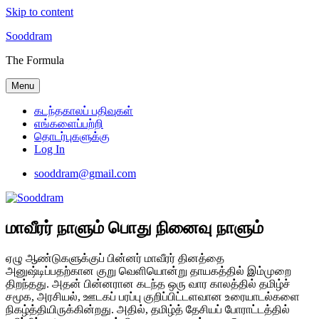
Skip to content
Sooddram
The Formula
Menu
கடந்தகாலப் பதிவுகள்
எங்களைப்பற்றி
தொடர்புகளுக்கு
Log In
sooddram@gmail.com
மாவீரர் நாளும் பொது நினைவு நாளும்
ஏழு ஆண்டுகளுக்குப் பின்னர் மாவீரர் தினத்தை
அனுஷ்டிப்பதற்கான குறு வெளியொன்று தாயகத்தில் இம்முறை
திறந்தது. அதன் பின்னரான கடந்த ஒரு வார காலத்தில் தமிழ்ச்
சமூக, அரசியல், ஊடகப் பரப்பு குறிப்பிட்டளவான உரையாடல்களை
நிகழ்த்தியிருக்கின்றது. அதில், தமிழ்த் தேசியப் போராட்டத்தில்