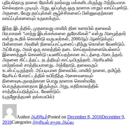
புதியதொரு நாளை நோக்கி நகர்வது மக்களிடமிருந்து அந்நியமாக
செல்வதாக முடியும். அது, ஒப்புக்கு ஒரு நாளாக மாறும் வாய்ப்புண்டு.
அதனை, வேறு தரப்புக்கள் சூழ்ச்சிகளைப் பின்னுவதற்கான
வாய்ப்புக்களையும் உருவாக்கும்.
இந்த இடத்தில், முதலாவது மாவீரர் தின உரையில் தலைவர்
பிரபாகரன் “மாற்று இயக்கங்களை துரோகிகள்” என்று அழைத்தார்
என்று கூறிக் கொண்டு வருபவர்கள், 2000ஆம் ஆண்டுக்குப்
பின்னரான அவரின் நிலைப்பாட்டினைப் புரிந்து கொள்ள வேண்டும்.
அப்போது, அவர் ஒரு காலத்தில் தடை செய்தவர்களையெல்லாம்
இணைத்துக் கொண்டு பயணிப்பதற்கான கட்டத்தை அடைந்தார்.
அதனை கிட்டத்தட்ட நடத்தியும் காட்டியிருந்தார். அரசியலில்
மாற்றங்கள் சாத்தியமானது. அத்தோடு, தலைவரும்
உடன்பட்டிருந்தார். அப்படியான நிலையில், மாவீரர் நாளை, தமிழ்த்
தேசியப் போராட்டத்தில் உயிர்நீத்த அனைவரையும்
நினைவுகூருவதற்கான பொது நாளாக கொள்வதே
பொருத்தமானதாக இருக்கும். அது, எதிர்காலத்தில்
சாத்தியப்படுத்தப்பட வேண்டும்.
(புருஜோத்தமன் தங்கமயில்)
Author
ஆசிரியர்
Posted on
December 8, 2016
December 9,
2016
Categories
அரசியல் சமூக ஆய்வு