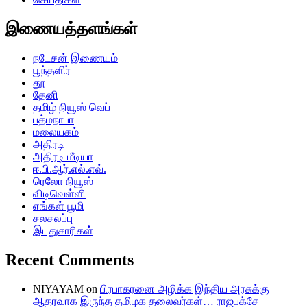
இணையத்தளங்கள்
நடேசன் இணையம்
பூந்தளிர்
தூ
தேனி
தமிழ் நியூஸ் வெப்
பத்மநாபா
மலையகம்
அதிரடி
அதிரடி மீடியா
ஈ.பி.ஆர்.எல்.எவ்.
ரெலோ நியூஸ்
விடிவெள்ளி
எங்கள் பூமி
சலசலப்பு
இடதுசாரிகள்
Recent Comments
NIYAYAM
on
பிரபாகரனை அழிக்க இந்திய அரசுக்கு
ஆதரவாக இருந்த தமிழக தலைவர்கள்… ராஜபக்சே