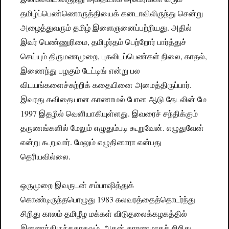
தமிழ்ப்பெண்ணொருத்தியைக் கனடாவிலிருந்து சென்று
அழைத்துவரும் தமிழ் இளைஞனைப்பற்றியது. அதில்
இவர் பெண்ணுரிமை, தமிழர்தம் பெற்றோர் பார்த்துச்
செய்யும் திருமணமுறை, புகலிடப்பெண்கள் நிலை, காதல்,
இணைந்து பழகும் டேட்டிங் என்று பல
விடயங்களைச்சுற்றிக் கதையினை அமைத்திருப்பார்.
இவரது கவிதையான காணாமல் போன ஆடு தேடலின் மே
1997 இதழில் வெளியாகியுள்ளது. இவரைச் சந்திக்கும்
தருணங்களில் மேலும் எழுதும்படி கூறுவேன். எழுதுவேன்
என்று கூறுவார். மேலும் எழுதினாரா என்பது
தெரியவில்லை.
ஒருமுறை இவருடன் சம்பாஷித்துக்
கொண்டிருந்தபொழுது 1983 கலவரத்தைத்தொடர்ந்து
சிறிது காலம் தமிழீழ மக்கள் விடுதலைக்கழகத்தில்
இணைந்திருந்ததாகவும், அதன் காரணமாகச் சிறிது