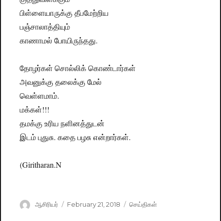
பிள்ளையாருக்கு தீபமேற்றிய
பஞ்சாலாத்தியும்
காணாமல் போயிருந்தது.
தோழர்கள் சொல்லிக் கொண்டார்கள்
அவனுக்கு தலைக்கு மேல்
வெள்ளமாம்.
மக்கள்!!!
தமக்கு உரிய நளினத்துடன்
இடம் புதுசு. கதை பழசு என்றார்கள்.
(Giritharan.N
Author
ஆசிரியர்
Posted
February 21, 2018
Categories
செய்திகள்
on