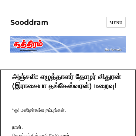
Sooddram
MENU
அஞ்சலி: எழுத்தாளர் தோழர் விதுரன்
(இராசையா தங்கேஸ்வரன்) மறைவு!
“ஓ! மனிதர்களே நம்புங்கள்.
நான்,
பிரபஞ்சத்தில் ஒளி தேடுபவன்.