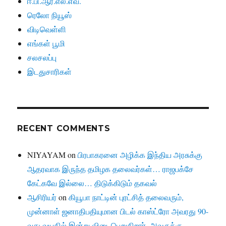
ஈ.பி.ஆர்.எல்.எவ்.
ரெலோ நியூஸ்
விடிவெள்ளி
எங்கள் பூமி
சலசலப்பு
இடதுசாரிகள்
RECENT COMMENTS
NIYAYAM
on
பிரபாகரனை அழிக்க இந்திய அரசுக்கு
ஆதரவாக இருந்த தமிழக தலைவர்கள்… ராஜபக்சே
கேட்கவே இல்லை… திடுக்கிடும் தகவல்
ஆசிரியர்
on
கியூபா நாட்டின் புரட்சித் தலைவரும்,
முன்னாள் ஜனாதிபதியுமான பிடல் காஸ்ட்ரோ அவரது 90-
வது வயதில் இன்று விடைபெறுகிறார், அவருக்கு