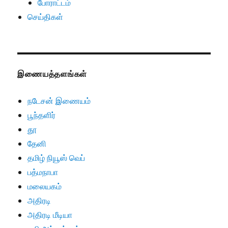
போராட்டம்
செய்திகள்
இணையத்தளங்கள்
நடேசன் இணையம்
பூந்தளிர்
தூ
தேனி
தமிழ் நியூஸ் வெப்
பத்மநாபா
மலையகம்
அதிரடி
அதிரடி மீடியா