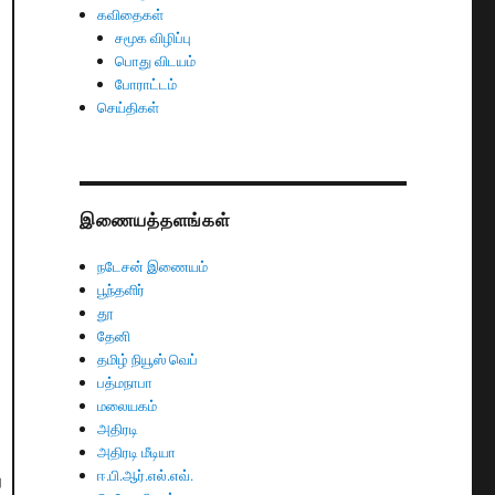
கவிதைகள்
சமூக விழிப்பு
பொது விடயம்
போராட்டம்
செய்திகள்
இணையத்தளங்கள்
நடேசன் இணையம்
பூந்தளிர்
தூ
தேனி
தமிழ் நியூஸ் வெப்
பத்மநாபா
மலையகம்
அதிரடி
அதிரடி மீடியா
ஈ.பி.ஆர்.எல்.எவ்.
ு