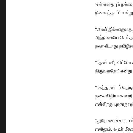
‘உள்ளதையும் நல்ல
நினைத்தாய்’ என்ற
“அவர் இல்லாததையும
அந்நிலையே செய்தற
தவறவிடாது தமிழின
“’தண்ணீர் விட்டோ 
திருவுளமோ’ என்ற
“’கற்தூணாய் நெருங
தலைவிதியாக மாறிவி
என்கிறது புறநாநூறு
“துரோணாச்சாரியார்
எனினும், அவர் மீதா