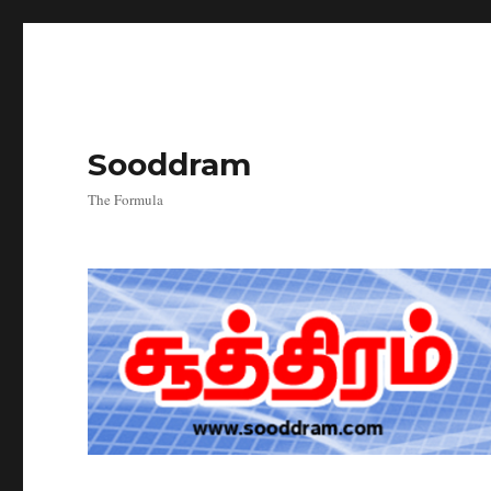
Sooddram
The Formula