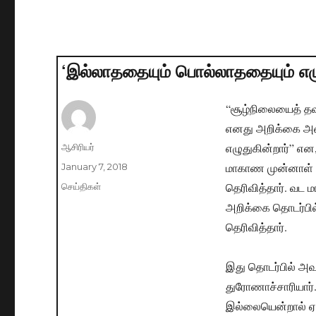
‘இல்லாததையும் பொல்லாததையும் எழு
“சூழ்நிலையைத் தவ
எனது அறிக்கை அம
எழுதுகின்றார்” என
Author
ஆசிரியர்
மாகாண முன்னாள் 
Posted
January 7, 2018
on
தெரிவித்தார். வட 
Categories
செய்திகள்
அறிக்கை தொடர்பில
தெரிவித்தார்.
இது தொடர்பில் அவர
துரோணாச்சாரியார்
இல்லையென்றால் ஏ