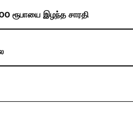
000 ரூபாயை இழந்த சாரதி
லை