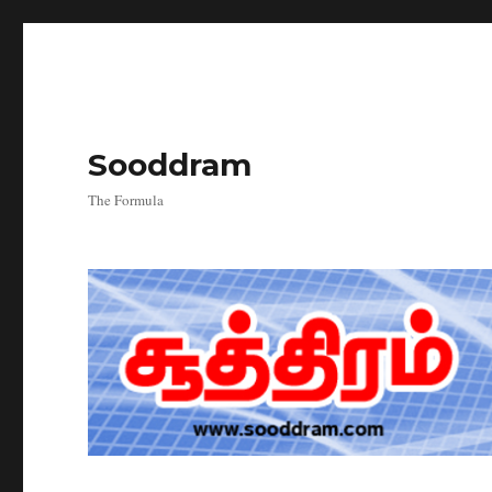
Sooddram
The Formula