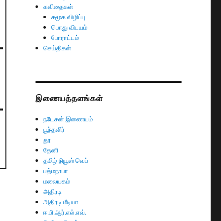
கவிதைகள்
சமூக விழிப்பு
பொது விடயம்
போராட்டம்
செய்திகள்
இணையத்தளங்கள்
நடேசன் இணையம்
பூந்தளிர்
தூ
தேனி
தமிழ் நியூஸ் வெப்
பத்மநாபா
மலையகம்
அதிரடி
அதிரடி மீடியா
ஈ.பி.ஆர்.எல்.எவ்.