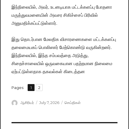
இந்நிலையில், அவர், உடனடியாக மட்டக்களப்பு போதனா
மருத்துவமனையின் அவசர சிகிச்சைப் பிரிவில்
அனுமதிக்கப்பட்டுள்ளார்.
இது தொடர்பான மேலதிக விசாரணைகளை மட்டக்களப்பு
தலைமையகப் பொலிஸார் மேற்கொண்டு வருகின்றனர்.
இந்நிலையில், இந்த சம்பவத்தை அடுத்து,
சிறைச்சாலையில் ஒருவகையான பதற்றமான நிலைமை
ஏற்பட்டுள்ளதாக தகவல்கள் கிடைத்தன
,
Pages:
Page
1
Page
2
Author
ஆசிரியர்
Posted
July 7, 2026
Categories
செய்திகள்
on