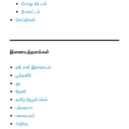
பொது விடயம்
போராட்டம்
செய்திகள்
இணையத்தளங்கள்
நடேசன் இணையம்
பூந்தளிர்
தூ
தேனி
தமிழ் நியூஸ் வெப்
பத்மநாபா
மலையகம்
அதிரடி