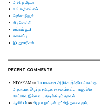
அதிரடி மீடியா
ஈ.பி.ஆர்.எல்.எவ்.
ரெலோ நியூஸ்
விடிவெள்ளி
எங்கள் பூமி
சலசலப்பு
இடதுசாரிகள்
RECENT COMMENTS
NIYAYAM
on
பிரபாகரனை அழிக்க இந்திய அரசுக்கு
ஆதரவாக இருந்த தமிழக தலைவர்கள்… ராஜபக்சே
கேட்கவே இல்லை… திடுக்கிடும் தகவல்
ஆசிரியர்
on
கியூபா நாட்டின் புரட்சித் தலைவரும்,