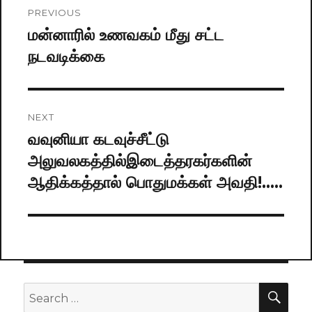
Post
PREVIOUS
navigation
மன்னாரில் உணவகம் மீது சட்ட
Previous
நடவடிக்கை
post:
NEXT
வவுனியா கடவுச்சீட்டு
Next
அலுவலகத்தில்இடைத்தரகர்களின்
post:
ஆதிக்கத்தால் பொதுமக்கள் அவதி!…..
SE
Search
for: