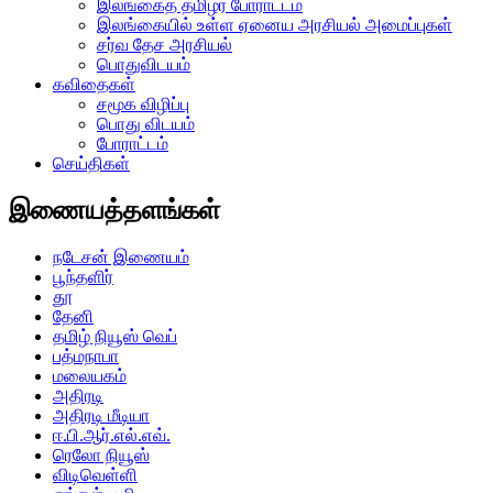
இலங்கைத் தமிழர் போராட்டம்
இலங்கையில் உள்ள ஏனைய அரசியல் அமைப்புகள்
சர்வ தேச அரசியல்
பொதுவிடயம்
கவிதைகள்
சமூக விழிப்பு
பொது விடயம்
போராட்டம்
செய்திகள்
இணையத்தளங்கள்
நடேசன் இணையம்
பூந்தளிர்
தூ
தேனி
தமிழ் நியூஸ் வெப்
பத்மநாபா
மலையகம்
அதிரடி
அதிரடி மீடியா
ஈ.பி.ஆர்.எல்.எவ்.
ரெலோ நியூஸ்
விடிவெள்ளி