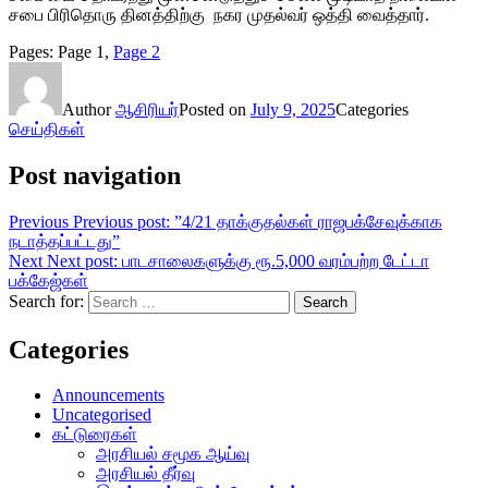
சபை பிரிதொரு தினத்திற்கு நகர முதல்வர் ஒத்தி வைத்தார்.
Pages:
Page
1
,
Page
2
Author
ஆசிரியர்
Posted on
July 9, 2025
Categories
செய்திகள்
Post navigation
Previous
Previous post:
”4/21 தாக்குதல்கள் ராஜபக்சேவுக்காக
நடாத்தப்பட்டது”
Next
Next post:
பாடசாலைகளுக்கு ரூ.5,000 வரம்பற்ற டேட்டா
பக்கேஜ்கள்
Search for:
Search
Categories
Announcements
Uncategorised
கட்டுரைகள்
அரசியல் சமூக ஆய்வு
அரசியல் தீர்வு