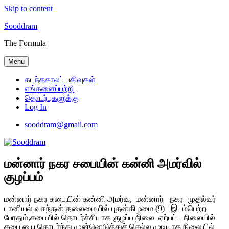
Skip to content
Sooddram
The Formula
Menu
கடந்தகாலப் பதிவுகள்
எங்களைப்பற்றி
தொடர்புகளுக்கு
Log In
sooddram@gmail.com
மன்னார் நகர சபையின் கன்னி அமர்வில்
குழப்பம்
மன்னார் நகர சபையின் கன்னி அமர்வு, மன்னார் நகர முதல்வர்
டானியல் வசந்தன் தலைமையில் புதன்கிழமை (9) இடம்பெற்ற
போதும்,சபையில் தொடர்ச்சியாக குழப்ப நிலை ஏற்பட்ட நிலையில்
சபை யை தொடர்ந்து முன்னெடுத்துச் செல்ல முடியாத நிலையில்