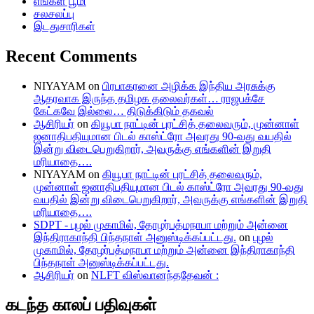
எங்கள் பூமி
சலசலப்பு
இடதுசாரிகள்
Recent Comments
NIYAYAM
on
பிரபாகரனை அழிக்க இந்திய அரசுக்கு
ஆதரவாக இருந்த தமிழக தலைவர்கள்… ராஜபக்சே
கேட்கவே இல்லை… திடுக்கிடும் தகவல்
ஆசிரியர்
on
கியூபா நாட்டின் புரட்சித் தலைவரும், முன்னாள்
ஜனாதிபதியுமான பிடல் காஸ்ட்ரோ அவரது 90-வது வயதில்
இன்று விடைபெறுகிறார், அவருக்கு எங்களின் இறுதி
மரியாதை….
NIYAYAM
on
கியூபா நாட்டின் புரட்சித் தலைவரும்,
முன்னாள் ஜனாதிபதியுமான பிடல் காஸ்ட்ரோ அவரது 90-வது
வயதில் இன்று விடைபெறுகிறார், அவருக்கு எங்களின் இறுதி
மரியாதை….
SDPT - புழல் முகாமில், தோழர்பத்மநாபா மற்றும் அன்னை
இந்திராகாந்தி பிந்தநாள் அனுஸ்டிக்கப்பட்டது.
on
புழல்
முகாமில், தோழர்பத்மநாபா மற்றும் அன்னை இந்திராகாந்தி
பிந்தநாள் அனுஸ்டிக்கப்பட்டது.
ஆசிரியர்
on
NLFT விஸ்வானந்ததேவன் :
கடந்த காலப் பதிவுகள்