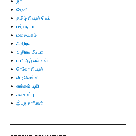
தூ
தேனி
தமிழ் நியூஸ் வெப்
பத்மநாபா
மலையகம்
அதிரடி
அதிரடி மீடியா
ஈ.பி.ஆர்.எல்.எவ்.
ரெலோ நியூஸ்
விடிவெள்ளி
எங்கள் பூமி
சலசலப்பு
இடதுசாரிகள்