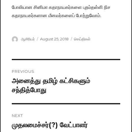
போலியான சினிமா கதாநாயகர்களை புறம்தள்ளி நிச
கதாநாயகர்களான மீனவர்களைப் போற்றுவோம்.
Author
ஆசிரியர்
Posted
August 25, 2018
Categories
செய்திகள்
on
Post
PREVIOUS
navigation
அனைத்து தமிழ் கட்சிகளும்
Previous
சந்தித்போது
post:
NEXT
முதலமைச்சர்(?) வேட்பாளர்
Next