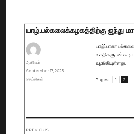
யாழ்.பல்கலைக்கழகத்திற்கு ஐந்து மாட
யாழ்ப்பாண பல்கலை
வசதிகளுடன் கூடிய
வழங்கியுள்ளது.
Author
ஆசிரியர்
Posted
September 17, 2025
on
Categories
செய்திகள்
,
Pages:
Page
1
Page
2
Post
PREVIOUS