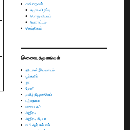
கவிதைகள்
சமூக விழிப்பு
பொது விடயம்
போராட்டம்
செய்திகள்
இணையத்தளங்கள்
நடேசன் இணையம்
பூந்தளிர்
தூ
தேனி
தமிழ் நியூஸ் வெப்
பத்மநாபா
மலையகம்
அதிரடி
அதிரடி மீடியா
ஈ.பி.ஆர்.எல்.எவ்.