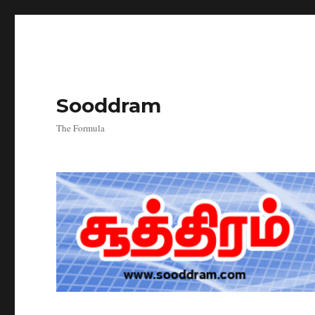
Sooddram
The Formula