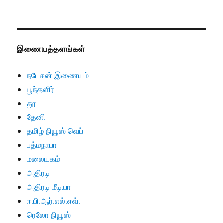
இணையத்தளங்கள்
நடேசன் இணையம்
பூந்தளிர்
தூ
தேனி
தமிழ் நியூஸ் வெப்
பத்மநாபா
மலையகம்
அதிரடி
அதிரடி மீடியா
ஈ.பி.ஆர்.எல்.எவ்.
ரெலோ நியூஸ்