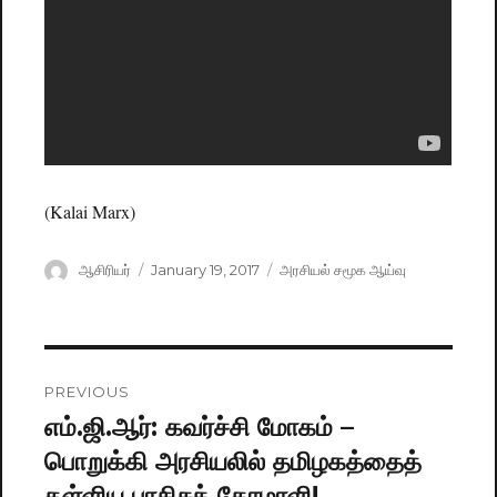
(Kalai Marx)
Author
ஆசிரியர்
Posted
January 19, 2017
Categories
அரசியல் சமூக ஆய்வு
on
Post
PREVIOUS
navigation
எம்.ஜி.ஆர்: கவர்ச்சி மோகம் –
Previous
பொறுக்கி அரசியலில் தமிழகத்தைத்
post:
தள்ளிய பாசிசக் கோமாளி!