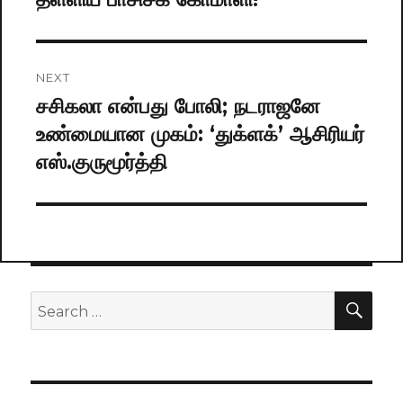
NEXT
சசிகலா என்பது போலி; நடராஜனே
Next
உண்மையான முகம் : ‘துக்ளக்’ ஆசிரியர்
post:
எஸ்.குருமூர்த்தி
SE
Search
for: