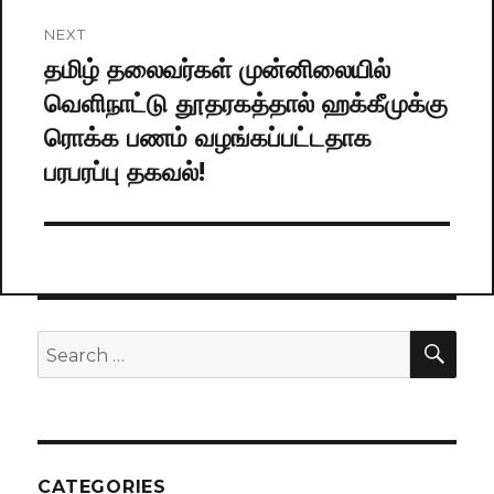
NEXT
தமிழ் தலைவர்கள் முன்னிலையில்
Next
வெளிநாட்டு தூதரகத்தால் ஹக்கீமுக்கு
post:
ரொக்க பணம் வழங்கப்பட்டதாக
பரபரப்பு தகவல்!
SE
Search
for:
CATEGORIES