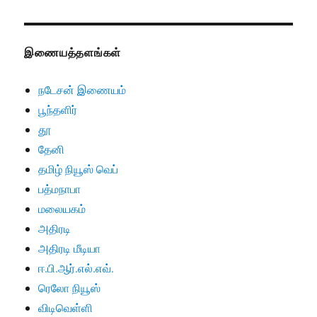
இணையத்தளங்கள்
நடேசன் இணையம்
பூந்தளிர்
தூ
தேனி
தமிழ் நியூஸ் வெப்
பத்மநாபா
மலையகம்
அதிரடி
அதிரடி மீடியா
ஈ.பி.ஆர்.எல்.எவ்.
ரெலோ நியூஸ்
விடிவெள்ளி