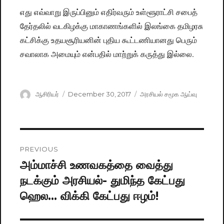
எது எவ்வாறு இருப்பினும் எதிர்வரும் உள்ளூராட்சி சபைத்
தேர்தலில் வடகிழக்கு மாகாணங்களில் இலங்கை தமிழரசு
கட்சிக்கு உதயசூரியனின் புதிய கூட்டணியானது பெரும்
சவாலாக அமையும் என்பதில் மாற்றுக் கருத்து இல்லை.
Author
ஆசிரியர்
Posted
December 30, 2017
Categories
அரசியல் சமூக ஆய்வு
on
Post
PREVIOUS
navigation
அம்மாச்சி உணவகத்தை வைத்து
Previous
நடக்கும் அரசியல்- துமிந்த கேட்பது
post:
ஹெல… விக்கி கேட்பது ஈழம்!