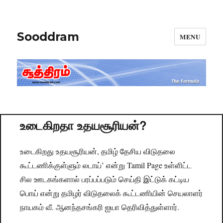
Sooddram
MENU
உடைகிறதா உதயசூரியன்?
உடைகிறது உதயசூரியன், தமிழ் தேசிய விடுதலை
கூட்டணிக்குள்ளும் லடாய்’ என்று Tamil Page உள்ளிட்ட
சில ஊடகங்
களால் பரப்பப்படும் செய்தி இட்டுக் கட்டிய
பொய் என்று தமிழர் விடுதலைக் கூட்டணியின் செயலாளர்
நாயகம் வீ. ஆனந்தசங்கரி ஐயா தெரிவித்துள்ளார்.