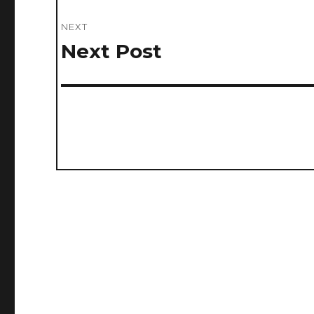
NEXT
Next Post
Next
post: