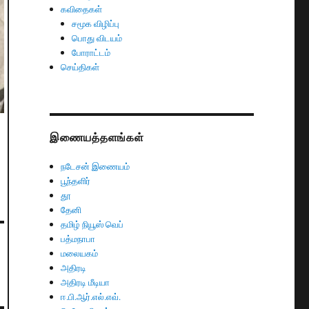
கவிதைகள்
சமூக விழிப்பு
பொது விடயம்
போராட்டம்
செய்திகள்
இணையத்தளங்கள்
நடேசன் இணையம்
பூந்தளிர்
தூ
தேனி
தமிழ் நியூஸ் வெப்
பத்மநாபா
மலையகம்
அதிரடி
அதிரடி மீடியா
ஈ.பி.ஆர்.எல்.எவ்.