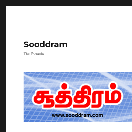
Sooddram
The Formula