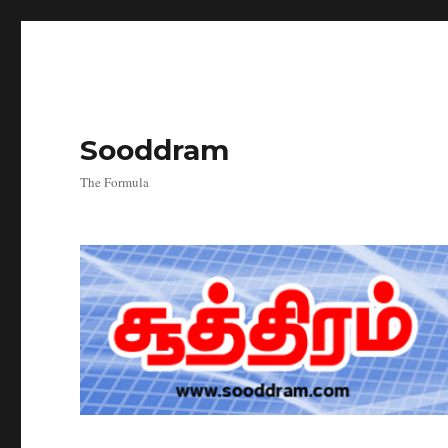
Sooddram
The Formula