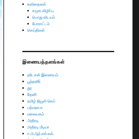
கவிதைகள்
சமூக விழிப்பு
பொது விடயம்
போராட்டம்
செய்திகள்
இணையத்தளங்கள்
நடேசன் இணையம்
பூந்தளிர்
தூ
தேனி
தமிழ் நியூஸ் வெப்
பத்மநாபா
மலையகம்
அதிரடி
அதிரடி மீடியா
ஈ.பி.ஆர்.எல்.எவ்.