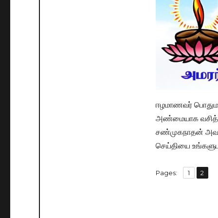
ஈழமாணவர் பொதுமன்
அண்மையாக வசித்து
சண்முகநாதன் அவர
செய்தியை உங்களுட
,
Pages:
Page
1
Page
2