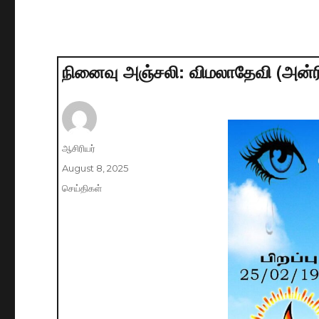
நினைவு அஞ்சலி: விமலாதேவி (அன்ர
Author
ஆசிரியர்
Posted
August 8, 2025
on
Categories
செய்திகள்